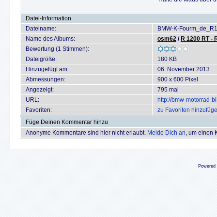
Datei-Information
Dateiname:
BMW-K-Fourm_de_R1
Name des Albums:
osm62
/
R 1200 RT - 
Bewertung (1 Stimmen):
Dateigröße:
180 KB
Hinzugefügt am:
06. November 2013
Abmessungen:
900 x 600 Pixel
Angezeigt:
795 mal
URL:
http://bmw-motorrad-b
Favoriten:
zu Favoriten hinzufüg
Füge Deinen Kommentar hinzu
Anonyme Kommentare sind hier nicht erlaubt.
Melde Dich an
, um einen
Powered