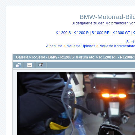
BMW-Motorrad-Bild
Bildergalerie zu den Motorradforen v
K 1200 S
|
K 1200 R
|
S 1000 RR
|
K 1300 GT
|
K
Start
Albenliste
Neueste Uploads
Neueste Kommentar
Galerie
>
R-Serie - BMW - R1200ST/Forum etc.
>
R 1200 RT - R1200RT 