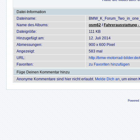
Datei-Information
Dateiname:
BMW_K_Forum_Two_in_one_
Name des Albums:
osm62
/
Fahrerausstattung - 
Dateigröße:
111 KB
Hinzugefügt am:
12. Juli 2014
Abmessungen:
900 x 600 Pixel
Angezeigt:
583 mal
URL:
http://bmw-motorrad-bilder.d
Favoriten:
zu Favoriten hinzufügen
Füge Deinen Kommentar hinzu
Anonyme Kommentare sind hier nicht erlaubt.
Melde Dich an
, um einen
Powered