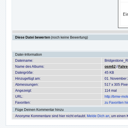
Diese Datei bewerten
(noch keine Bewertung)
Datei-Information
Dateiname:
Bridgestone_
Name des Albums:
osm62
/
Fahre
Dateigröße:
45 KB
Hinzugefügt am:
01. November
Abmessungen:
517 x 305 Pixe
Angezeigt:
114 mal
URL:
http://bmw-mot
Favoriten:
zu Favoriten h
Füge Deinen Kommentar hinzu
Anonyme Kommentare sind hier nicht erlaubt.
Melde Dich an
, um einen