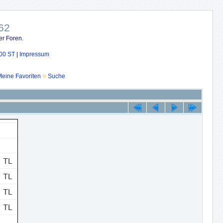
62
er Foren.
00 ST
|
Impressum
eine Favoriten
Suche