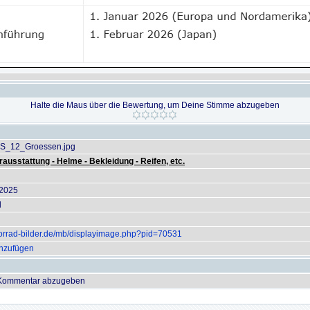
Halte die Maus über die Bewertung, um Deine Stimme abzugeben
RS_12_Groessen.jpg
rausstattung - Helme - Bekleidung - Reifen, etc.
 2025
l
orrad-bilder.de/mb/displayimage.php?pid=70531
inzufügen
 Kommentar abzugeben