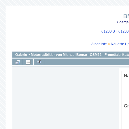
B
Bilderga
K 1200 S
|
K 1200
Albenliste
Neueste U
Galerie
>
Motorradbilder von Michael Bense - OSM62 - Fremdfabrikat