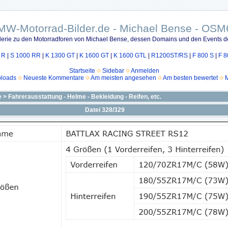
MW-Motorrad-Bilder.de - Michael Bense - OSM
lerie zu den Motorradforen von Michael Bense, dessen Domains und den Events d
 R
|
S 1000 RR
|
K 1300 GT
|
K 1600 GT
|
K 1600 GTL
|
R1200ST/RS
|
F 800 S
|
F 8
Startseite
Sidebar
Anmelden
ploads
Neueste Kommentare
Am meisten angesehen
Am besten bewertet
M
e
>
Fahrerausstattung - Helme - Bekleidung - Reifen, etc.
Datei 328/329