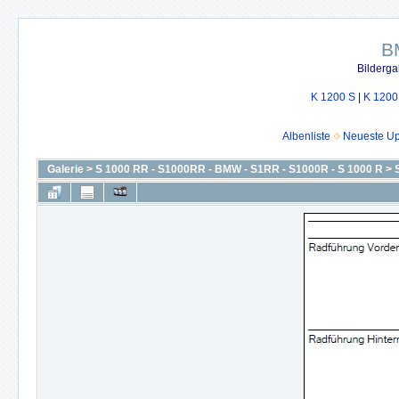
B
Bilderga
K 1200 S
|
K 1200
Albenliste
Neueste U
Galerie
>
S 1000 RR - S1000RR - BMW - S1RR - S1000R - S 1000 R
>