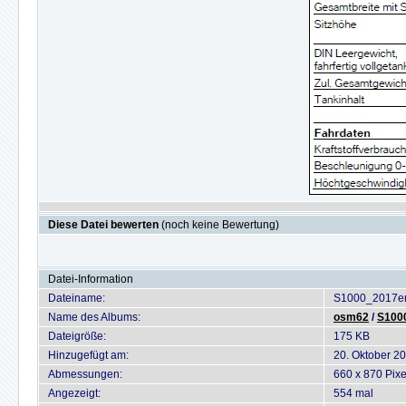
Diese Datei bewerten
(noch keine Bewertung)
Datei-Information
Dateiname:
S1000_2017er
Name des Albums:
osm62
/
S100
Dateigröße:
175 KB
Hinzugefügt am:
20. Oktober 2
Abmessungen:
660 x 870 Pixe
Angezeigt:
554 mal