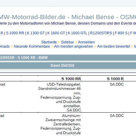
MW-Motorrad-Bilder.de - Michael Bense - OSM
lerie zu den Motorradforen von Michael Bense, dessen Domains und den Events d
 R
|
S 1000 RR
|
K 1300 GT
|
K 1600 GT
|
K 1600 GTL
|
R1200ST/RS
|
F 800 S
|
F 8
Startseite
Sidebar
Anmelden
ploads
Neueste Kommentare
Am meisten angesehen
Am besten bewertet
M
S1000XR - S 1000 XR - BMW
Datei 350/350