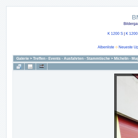
B
Bilderga
K 1200 S
|
K 1200
Albenliste
Neueste U
Galerie
>
Treffen - Events - Ausfahrten - Stammtische
>
Michelin - Mu