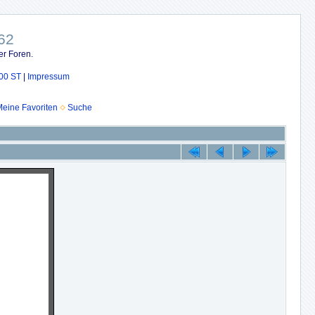
62
er Foren.
00 ST
|
Impressum
eine Favoriten
Suche