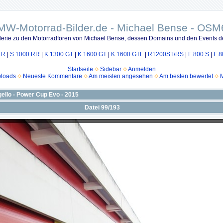
MW-Motorrad-Bilder.de - Michael Bense - OSM
lerie zu den Motorradforen von Michael Bense, dessen Domains und den Events d
 R
|
S 1000 RR
|
K 1300 GT
|
K 1600 GT
|
K 1600 GTL
|
R1200ST/RS
|
F 800 S
|
F 8
Startseite
Sidebar
Anmelden
ploads
Neueste Kommentare
Am meisten angesehen
Am besten bewertet
M
gello - Power Cup Evo - 2015
Datei 99/193