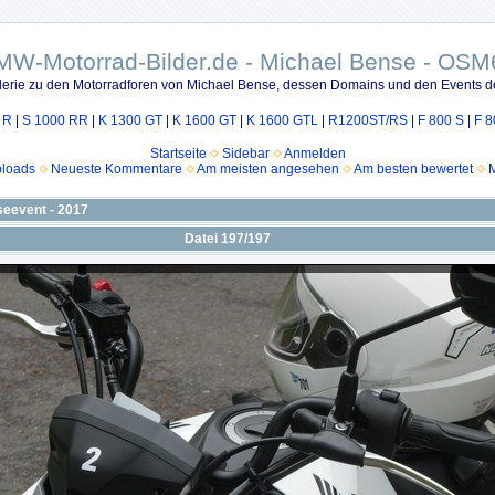
MW-Motorrad-Bilder.de - Michael Bense - OSM
lerie zu den Motorradforen von Michael Bense, dessen Domains und den Events d
 R
|
S 1000 RR
|
K 1300 GT
|
K 1600 GT
|
K 1600 GTL
|
R1200ST/RS
|
F 800 S
|
F 8
Startseite
Sidebar
Anmelden
ploads
Neueste Kommentare
Am meisten angesehen
Am besten bewertet
M
seevent - 2017
Datei 197/197