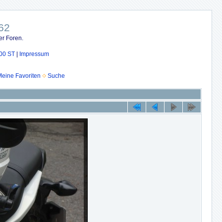
62
er Foren.
00 ST
|
Impressum
eine Favoriten
Suche