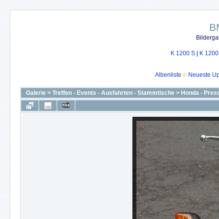
B
Bilderga
K 1200 S
|
K 1200
Albenliste
Neueste U
Galerie
>
Treffen - Events - Ausfahrten - Stammtische
>
Honda - Pres