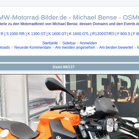
MW-Motorrad-Bilder.de - Michael Bense - OSM
lerie zu den Motorradforen von Michael Bense, dessen Domains und den Events d
 R
|
S 1000 RR
|
K 1300 GT
|
K 1600 GT
|
K 1600 GTL
|
R1200ST/RS
|
F 800 S
|
F 8
Startseite
Sidebar
Anmelden
ploads
Neueste Kommentare
Am meisten angesehen
Am besten bewertet
M
Datei 88/137