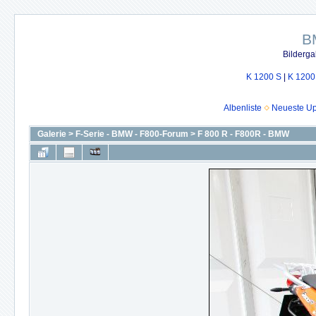
B
Bilderga
K 1200 S
|
K 1200
Albenliste
Neueste U
Galerie
>
F-Serie - BMW - F800-Forum
>
F 800 R - F800R - BMW