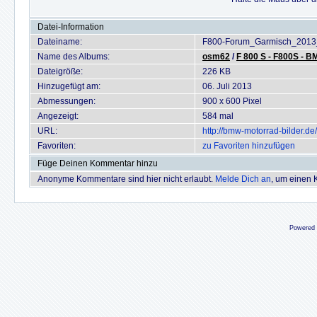
Datei-Information
Dateiname:
F800-Forum_Garmisch_2013
Name des Albums:
osm62
/
F 800 S - F800S - 
Dateigröße:
226 KB
Hinzugefügt am:
06. Juli 2013
Abmessungen:
900 x 600 Pixel
Angezeigt:
584 mal
URL:
http://bmw-motorrad-bilder.
Favoriten:
zu Favoriten hinzufügen
Füge Deinen Kommentar hinzu
Anonyme Kommentare sind hier nicht erlaubt.
Melde Dich an
, um einen
Powered