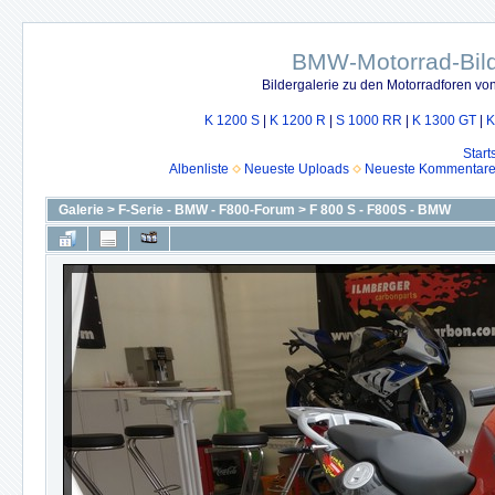
BMW-Motorrad-Bild
Bildergalerie zu den Motorradforen v
K 1200 S
|
K 1200 R
|
S 1000 RR
|
K 1300 GT
|
K
Start
Albenliste
Neueste Uploads
Neueste Kommentar
Galerie
>
F-Serie - BMW - F800-Forum
>
F 800 S - F800S - BMW