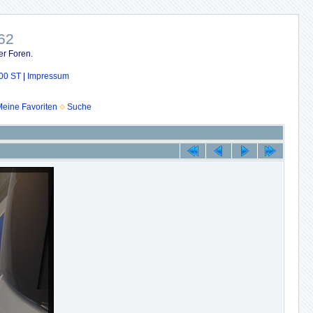
62
er Foren.
00 ST
|
Impressum
eine Favoriten
Suche