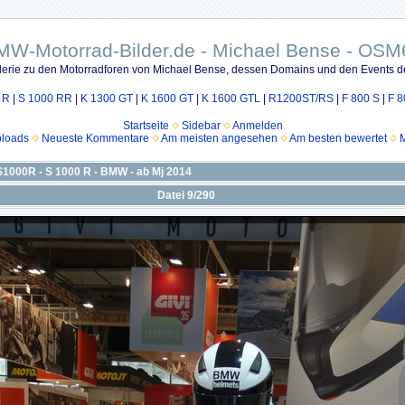
MW-Motorrad-Bilder.de - Michael Bense - OSM
lerie zu den Motorradforen von Michael Bense, dessen Domains und den Events d
 R
|
S 1000 RR
|
K 1300 GT
|
K 1600 GT
|
K 1600 GTL
|
R1200ST/RS
|
F 800 S
|
F 8
Startseite
Sidebar
Anmelden
ploads
Neueste Kommentare
Am meisten angesehen
Am besten bewertet
M
S1000R - S 1000 R - BMW - ab Mj 2014
Datei 9/290