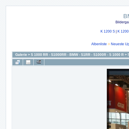
B
Bilderga
K 1200 S
|
K 1200
Albenliste
Neueste U
Galerie
>
S 1000 RR - S1000RR - BMW - S1RR - S1000R - S 1000 R
>