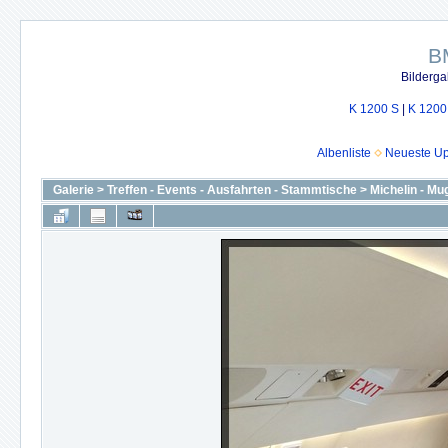
B
Bilderga
K 1200 S
|
K 1200
Albenliste
Neueste U
Galerie
>
Treffen - Events - Ausfahrten - Stammtische
>
Michelin - Mu