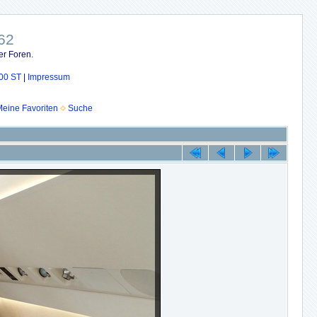
62
er Foren.
00 ST
|
Impressum
eine Favoriten
Suche