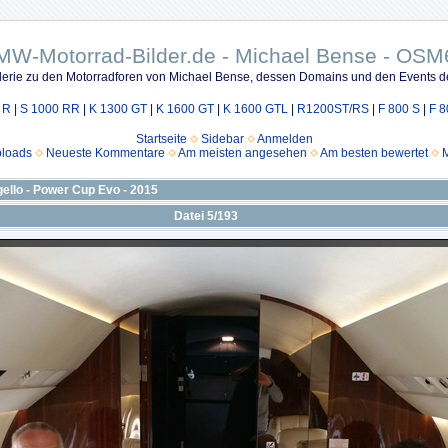
MW-Motorrad-Bilder.de - Michael Bense - OSM
lerie zu den Motorradforen von Michael Bense, dessen Domains und den Events d
 R
|
S 1000 RR
|
K 1300 GT
|
K 1600 GT
|
K 1600 GTL
|
R1200ST/RS
|
F 800 S
|
F 8
Startseite
Sidebar
Anmelden
ploads
Neueste Kommentare
Am meisten angesehen
Am besten bewertet
M
gello - Power Cup Evo - 2015
Datei 5/193