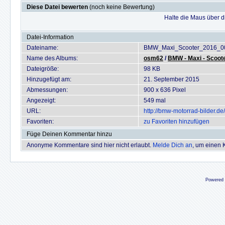
Diese Datei bewerten
(noch keine Bewertung)
Halte die Maus über 
Datei-Information
Dateiname:
BMW_Maxi_Scooter_2016_00
Name des Albums:
osm62
/
BMW - Maxi - Scoote
Dateigröße:
98 KB
Hinzugefügt am:
21. September 2015
Abmessungen:
900 x 636 Pixel
Angezeigt:
549 mal
URL:
http://bmw-motorrad-bilder.
Favoriten:
zu Favoriten hinzufügen
Füge Deinen Kommentar hinzu
Anonyme Kommentare sind hier nicht erlaubt.
Melde Dich an
, um einen
Powered