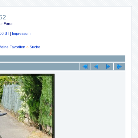
62
er Foren.
00 ST
|
Impressum
eine Favoriten
Suche