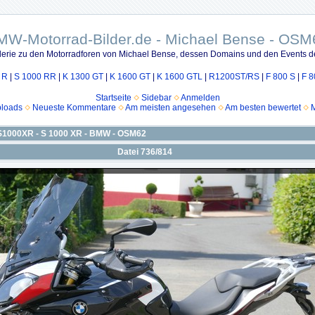
MW-Motorrad-Bilder.de - Michael Bense - OSM
lerie zu den Motorradforen von Michael Bense, dessen Domains und den Events d
 R
|
S 1000 RR
|
K 1300 GT
|
K 1600 GT
|
K 1600 GTL
|
R1200ST/RS
|
F 800 S
|
F 8
Startseite
Sidebar
Anmelden
ploads
Neueste Kommentare
Am meisten angesehen
Am besten bewertet
M
S1000XR - S 1000 XR - BMW - OSM62
Datei 736/814