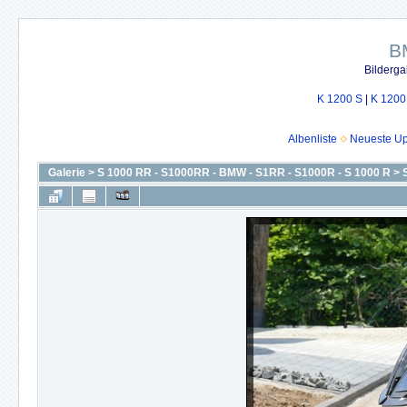
B
Bilderga
K 1200 S
|
K 1200
Albenliste
Neueste U
Galerie
>
S 1000 RR - S1000RR - BMW - S1RR - S1000R - S 1000 R
>