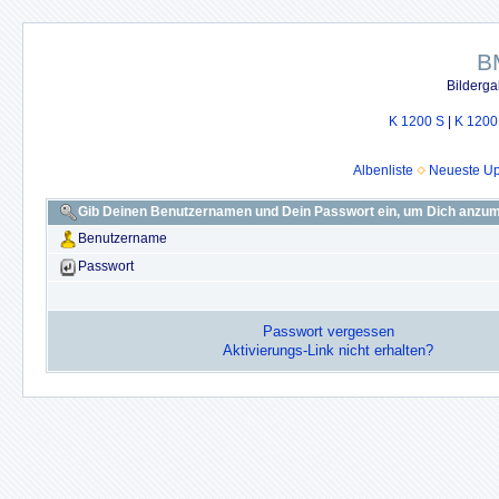
B
Bilderga
K 1200 S
|
K 1200
Albenliste
Neueste U
Gib Deinen Benutzernamen und Dein Passwort ein, um Dich anzu
Benutzername
Passwort
Passwort vergessen
Aktivierungs-Link nicht erhalten?