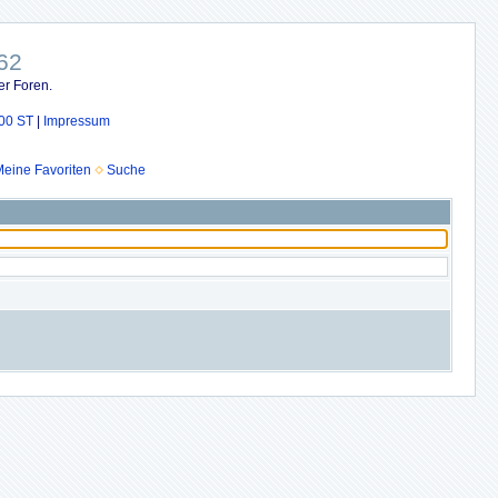
62
er Foren.
00 ST
|
Impressum
eine Favoriten
Suche