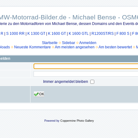
MW-Motorrad-Bilder.de - Michael Bense - OSM
lerie zu den Motorradforen von Michael Bense, dessen Domains und den Events d
 R
|
S 1000 RR
|
K 1300 GT
|
K 1600 GT
|
K 1600 GTL
|
R1200ST/RS
|
F 800 S
|
F 8
Startseite
Sidebar
Anmelden
ploads
Neueste Kommentare
Am meisten angesehen
Am besten bewertet
M
melden
Immer angemeldet bleiben
OK
Powered by
Coppermine Photo Gallery