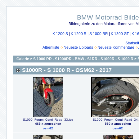
BMW-Motorrad-Bilde
Bildergalerie zu den Motorradforen von 
K 1200 S
|
K 1200 R
|
S 1000 RR
|
K 1300 GT
|
K 1
Startsei
Albenliste
Neueste Uploads
Neueste Kommentare
Galerie
>
S 1000 RR - S1000RR - BMW - S1RR - S1000R - S 1000 R
>
S1000R - S 1000 R - OSM62 - 2017
S1000_Forum_Conti_Road_33.jpg
S1000_Forum_Conti_Road_34.
465 x angesehen
580 x angesehen
osm62
osm62