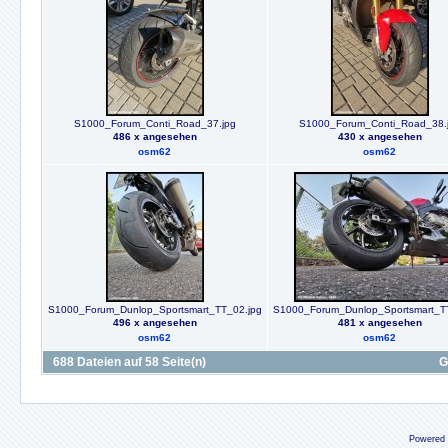
S1000_Forum_Conti_Road_37.jpg
S1000_Forum_Conti_Road_38.
486 x angesehen
430 x angesehen
osm62
osm62
S1000_Forum_Dunlop_Sportsmart_TT_02.jpg
S1000_Forum_Dunlop_Sportsmart_T
496 x angesehen
481 x angesehen
osm62
osm62
688 Dateien auf 58 Seite(n)
G
Powered