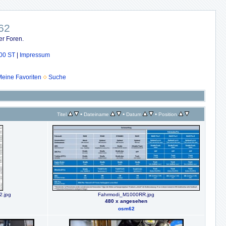
62
er Foren.
00 ST
|
Impressum
eine Favoriten
Suche
•
•
•
Titel
Dateiname
Datum
Position
.jpg
Fahrmodi_M1000RR.jpg
480 x angesehen
osm62