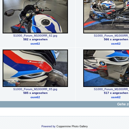
S1000_Forum_M1000RR_62.jpg
S1000_Forum_M1000RR_
582 x angesehen
566 x angesehen
osm62
osm62
S1000_Forum_M1000RR_65.jpg
S1000_Forum_M1000RR_
585 x angesehen
517 x angesehen
osm62
osm62
Gehe z
Powered by
Coppermine Photo Gallery