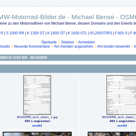
MW-Motorrad-Bilder.de - Michael Bense - OSM
lerie zu den Motorradforen von Michael Bense, dessen Domains und den Events d
 R
|
S 1000 RR
|
K 1300 GT
|
K 1600 GT
|
K 1600 GTL
|
R1200ST/RS
|
F 800 S
|
F 8
Startseite
Sidebar
Anmelden
ploads
Neueste Kommentare
Am meisten angesehen
Am besten bewertet
M
BMW M 1000 RR - M1000RR
M1000RR_tech_daten_1.jpg
M1000RR_tech_daten_2
459 x angesehen
484 x angesehen
osm62
osm62