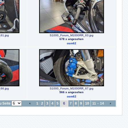
61.jpg
S1000_Forum_M1000RR_63.jpg
678 x angesehen
osm62
66.jpg
S1000_Forum_M1000RR_67.jpg
566 x angesehen
osm62
u Seite
1
2
3
4
5
6
7
8
9
10
11
-
14