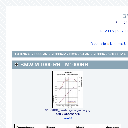
B
Bilderga
K 1200 S
|
K 1200
Albenliste
Neueste U
Galerie
>
S 1000 RR - S1000RR - BMW - S1RR - S1000R - S 1000 R
>
BMW M 1000 RR - M1000RR
M1000RR_Leistungsdiagramm.jpg
528 x angesehen
osm62