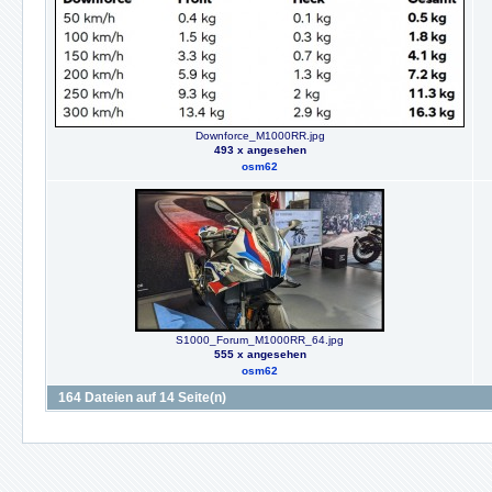
Downforce_M1000RR.jpg
493 x angesehen
osm62
S1000_Forum_M1000RR_64.jpg
555 x angesehen
osm62
164 Dateien auf 14 Seite(n)